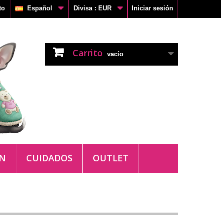
to
Español
Divisa :
EUR
Iniciar sesión
Carrito
vacío
ÓN
CUIDADOS
OUTLET