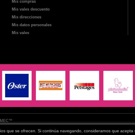
Mis compras
Mis vales descuento
Mis direcciones
Mis datos personales
Mis vales
™ AMEC™
rvicios que se ofrecen. Si continúa navegando, consideramos que acepta