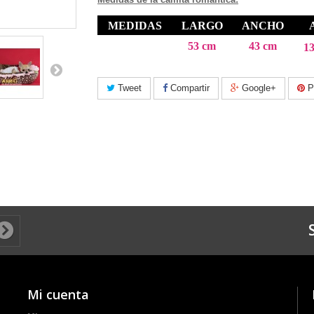
MEDIDAS
LARGO
ANCHO
53 cm
43 cm
13
Tweet
Compartir
Google+
Pi
Mi cuenta