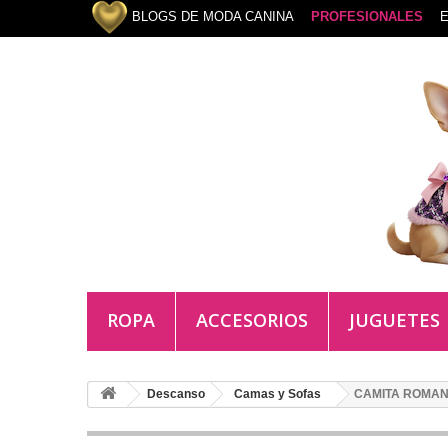
BLOGS DE MODA CANINA
PROFESIONALES
E
ROPA
ACCESORIOS
JUGUETES
Descanso
Camas y Sofas
CAMITA ROMAN