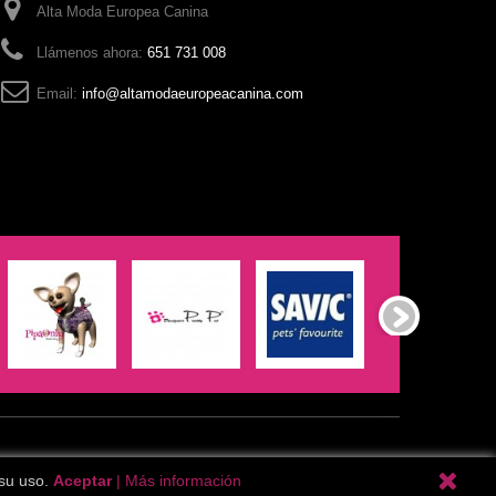
Alta Moda Europea Canina
Llámenos ahora:
651 731 008
Email:
info@altamodaeuropeacanina.com
 su uso.
Aceptar
|
Más información