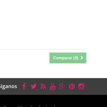
Comparar (
0
)
Síganos