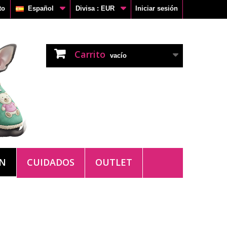
to
Español
Divisa :
EUR
Iniciar sesión
Carrito
vacío
ÓN
CUIDADOS
OUTLET