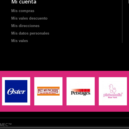
Mi cuenta
Mis compras
Mis vales descuento
Mis direcciones
Mis datos personales
Mis vales
™ AMEC™